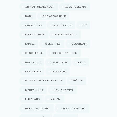
ADVENTSKALENDER
AUSSTELLUNG
BABY
BABYGESCHENK
CHRISTMAS
DEKORATION
DIY
DRAHTENGEL
DREIECKSTUCH
ENGEL
GENÄHTES
GESCHENK
GESCHENKE
GESCHENKIDEEN
HALSTUCH
HANDMADE
KIND
KLEINKIND
MUSSELIN
MUSSELINDREIECKSTUCH
MÜTZE
NEUES JAHR
NEUIGKEITEN
NIKOLAUS
NÄHEN
PERSONALISIERT
SELBSTGEMACHT