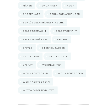
NÄHEN
ORGANISER
ROSA
SABBERLATZ
SCHLÜSSELANHÄNGER
SCHLÜSSELANHÄNGERTASCHE
SELBSTGEMACHT
SELBSTGENÄHT
SELBSTGENÄHTES
SHABBY
SPITZE
STERNENZAUBER
STOFFBAUM
STOFFBEUTEL
UNIKAT
WEIHNACHTEN
WEIHNACHTSBAUM
WEIHNACHTSDEKO
WEIHNACHTSSTERN
WITTWE-BOLTE-MÜTZE