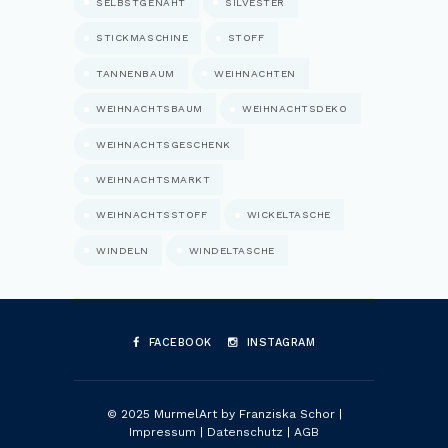
SELBSTGENÄHT
SILVESTER
STICKMASCHINE
STOFF
TANNENBAUM
WEIHNACHTEN
WEIHNACHTSBAUM
WEIHNACHTSDEKO
WEIHNACHTSGESCHENK
WEIHNACHTSMARKT
WEIHNACHTSSTOFF
WICKELTASCHE
WINDELN
WINDELTASCHE
FACEBOOK
INSTAGRAM
© 2025 MurmelArt by Franziska Schor |
Impressum
|
Datenschutz
|
AGB