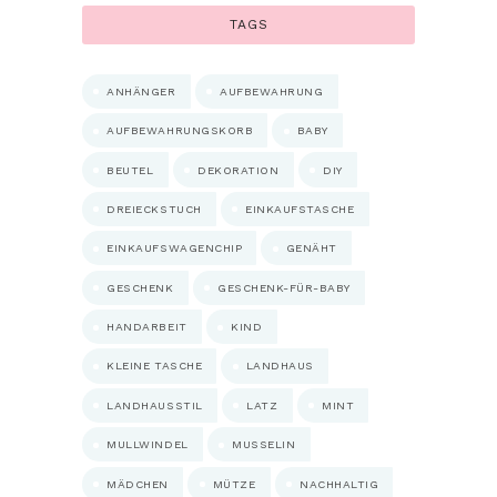
TAGS
ANHÄNGER
AUFBEWAHRUNG
AUFBEWAHRUNGSKORB
BABY
BEUTEL
DEKORATION
DIY
DREIECKSTUCH
EINKAUFSTASCHE
EINKAUFSWAGENCHIP
GENÄHT
GESCHENK
GESCHENK-FÜR-BABY
HANDARBEIT
KIND
KLEINE TASCHE
LANDHAUS
LANDHAUSSTIL
LATZ
MINT
MULLWINDEL
MUSSELIN
MÄDCHEN
MÜTZE
NACHHALTIG