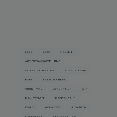
2020
2025
ADVENT
ADVENTSAUSSTELLUNG
ADVENTSKALENDER
AUSSTELLUNG
BABY
BABYGESCHENK
CHRISTMAS
DEKORATION
DIY
DRAHTENGEL
DREIECKSTUCH
ENGEL
GENÄHTES
GESCHENK
GESCHENKE
GESCHENKIDEEN