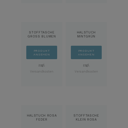
STOFFTASCHE
HALSTUCH
GROSS BLUMEN R
MINTGRÜN
OSA
VOGEL
PRODUKT
PRODUKT
ANSEHEN
ANSEHEN
zzgl.
zzgl.
Versandkosten
Versandkosten
HALSTUCH ROSA
STOFFTASCHE
FEDER
KLEIN ROSA
BLUMEN