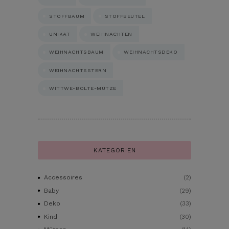
STOFFBAUM
STOFFBEUTEL
UNIKAT
WEIHNACHTEN
WEIHNACHTSBAUM
WEIHNACHTSDEKO
WEIHNACHTSSTERN
WITTWE-BOLTE-MÜTZE
KATEGORIEN
Accessoires
(2)
Baby
(29)
Deko
(33)
Kind
(30)