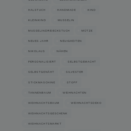
HALSTUCH
HANDMADE
KIND
KLEINKIND
MUSSELIN
MUSSELINDREIECKSTUCH
MÜTZE
NEUES JAHR
NEUIGKEITEN
NIKOLAUS
NÄHEN
PERSONALISIERT
SELBSTGEMACHT
SELBSTGENÄHT
SILVESTER
STICKMASCHINE
STOFF
TANNENBAUM
WEIHNACHTEN
WEIHNACHTSBAUM
WEIHNACHTSDEKO
WEIHNACHTSGESCHENK
WEIHNACHTSMARKT