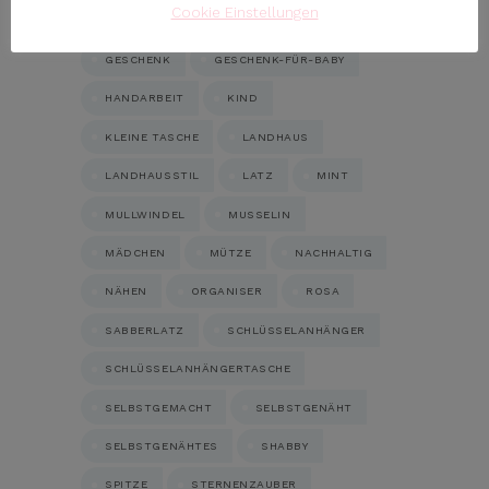
Cookie Einstellungen
EINKAUFSWAGENCHIP
GENÄHT
GESCHENK
GESCHENK-FÜR-BABY
HANDARBEIT
KIND
KLEINE TASCHE
LANDHAUS
LANDHAUSSTIL
LATZ
MINT
MULLWINDEL
MUSSELIN
MÄDCHEN
MÜTZE
NACHHALTIG
NÄHEN
ORGANISER
ROSA
SABBERLATZ
SCHLÜSSELANHÄNGER
SCHLÜSSELANHÄNGERTASCHE
SELBSTGEMACHT
SELBSTGENÄHT
SELBSTGENÄHTES
SHABBY
SPITZE
STERNENZAUBER