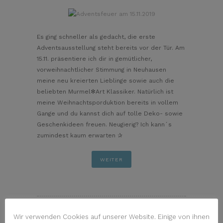
pin it
Es ging schneller als gedacht, die erste
Adventsausstellung steht bereits vor der Tür. Am
15.11. präsentiere ich dir in gemütlicher,
vorweihnachtlicher Stimmung in Neuhausen
meine neu kreierten Lieblinge sowie auch die
beliebten Murmel✻Art Klassiker. Natürlich ist
meine Weihnachtsporduktion bereits in vollem
Gange und du kannst dich auf tolle Deko- sowie
Geschenkideen freuen. Neugierig? Ich kann´s
zumindest kaum erwarten ✰
WEITER
Wir verwenden Cookies auf unserer Website. Einige von ihnen