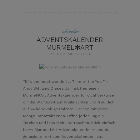
aktuelles
ADVENTSKALENDER
MURMEL✻ART
27. NOVEMBER 2023
pin it
“It´s the most wonderful Time of the Year” –
Andy Williams Dieses Jahr gibt es einen
Murmel✻Art Adventskalender für dich! Verkürze
dir die Wartezeit auf Weihnachten und freu dich
auf 24 liebevoll gestaltete Türchen mit jeder
Menge Rabattaktionen. Öffne jeden Tag ein
Türchen und lass dich überraschen. Klick einfach
hier⇨ Murmel✻Art Adventskalender ⇦ und du
gelangst direkt zum Adventskalender. Ich…