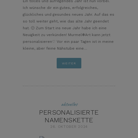
Ein tolles und aufregendes Jahr ist nun vorbei.
Ich wünsche dir ein gutes, erfolgreiches,
glückliches und gesundes neues Jahr. Auf das es
so toll weiter geht, wie das alte Jahr geendet
hat. 🙂 Zum Start ins neue Jahr habe ich eine
Neuigkeit zu verkünden! Murmel✻Art kann jetzt
personalisieren♡ Vor ein paar Tagen ist in meine
kleine, aber feine Nähstube eine…
WEITER
aktuelles
PERSONALISIERTE
NAMENSKETTE
26. OKTOBER 2024