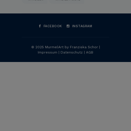
FACEBOOK
INSTAGRAM
© 2025 MurmelArt by Franziska Schor |
Impressum
|
Datenschutz
|
AGB