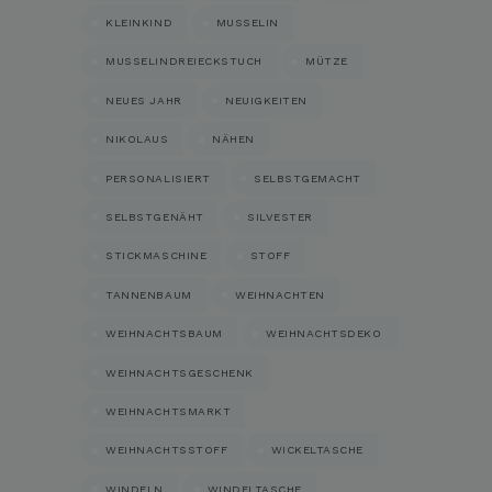
KLEINKIND
MUSSELIN
MUSSELINDREIECKSTUCH
MÜTZE
NEUES JAHR
NEUIGKEITEN
NIKOLAUS
NÄHEN
PERSONALISIERT
SELBSTGEMACHT
SELBSTGENÄHT
SILVESTER
STICKMASCHINE
STOFF
TANNENBAUM
WEIHNACHTEN
WEIHNACHTSBAUM
WEIHNACHTSDEKO
WEIHNACHTSGESCHENK
WEIHNACHTSMARKT
WEIHNACHTSSTOFF
WICKELTASCHE
WINDELN
WINDELTASCHE