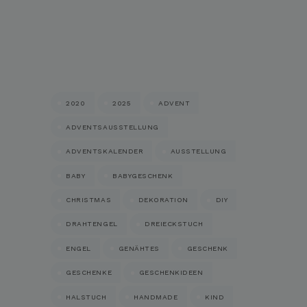
2020
2025
ADVENT
ADVENTSAUSSTELLUNG
ADVENTSKALENDER
AUSSTELLUNG
BABY
BABYGESCHENK
CHRISTMAS
DEKORATION
DIY
DRAHTENGEL
DREIECKSTUCH
ENGEL
GENÄHTES
GESCHENK
GESCHENKE
GESCHENKIDEEN
HALSTUCH
HANDMADE
KIND