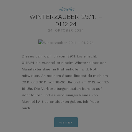
aktuelles
WINTERZAUBER 29.11. –
01.12.24
24. OKTOBER 2024
pin it
Dieses Jahr darf ich vom 29.11. bis einschl.
01.12.24 als Ausstellerin beim Winterzauber der
Manufaktur Baier in Pfaffenhofen a. d. Roth
mitwirken. An meinem Stand findest du mich am
29.11. und 30.11. von 16-20 Uhr und am 01.12. von 12-
19 Uhr. Die Vorbereitungen laufen bereits auf
Hochtouren und es wird einiges Neues von
Murmel✻Art zu entdecken geben. Ich freue
mich…
WEITER