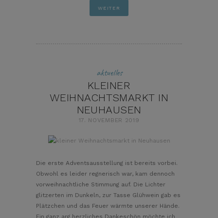
WEITER
aktuelles
KLEINER
WEIHNACHTSMARKT IN
NEUHAUSEN
17. NOVEMBER 2019
pin it
Die erste Adventsausstellung ist bereits vorbei.
Obwohl es leider regnerisch war, kam dennoch
vorweihnachtliche Stimmung auf. Die Lichter
glitzerten im Dunkeln, zur Tasse Glühwein gab es
Plätzchen und das Feuer wärmte unserer Hände.
Ein ganz arg herzliches Dankeschön möchte ich