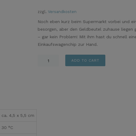
zzgl.
Versandkosten
Noch eben kurz beim Supermarkt vorbei und ei
besorgen, aber den Geldbeutel zuhause liegen 
– gar kein Problem! Mit ihm hast du schnell e
Einkaufswagenchip zur Hand.
Schlüsselanhänger
ADD TO CART
Leopardenmuster
grau
quantity
ca. 4,5 x 5,5 cm
30 °C