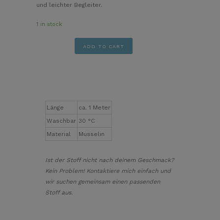
und leichter Begleiter.
1 in stock
Dreieckstuch
ADD TO CART
old
Mint
quantity
Länge
ca. 1 Meter
Waschbar
30 °C
Material
Musselin
Ist der Stoff nicht nach deinem Geschmack?
Kein Problem! Kontaktiere mich einfach und
wir suchen gemeinsam einen passenden
Stoff aus.