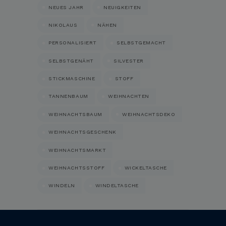
NEUES JAHR
NEUIGKEITEN
NIKOLAUS
NÄHEN
PERSONALISIERT
SELBSTGEMACHT
SELBSTGENÄHT
SILVESTER
STICKMASCHINE
STOFF
TANNENBAUM
WEIHNACHTEN
WEIHNACHTSBAUM
WEIHNACHTSDEKO
WEIHNACHTSGESCHENK
WEIHNACHTSMARKT
WEIHNACHTSSTOFF
WICKELTASCHE
WINDELN
WINDELTASCHE