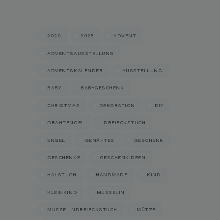
2020
2025
ADVENT
ADVENTSAUSSTELLUNG
ADVENTSKALENDER
AUSSTELLUNG
BABY
BABYGESCHENK
CHRISTMAS
DEKORATION
DIY
DRAHTENGEL
DREIECKSTUCH
ENGEL
GENÄHTES
GESCHENK
GESCHENKE
GESCHENKIDEEN
HALSTUCH
HANDMADE
KIND
KLEINKIND
MUSSELIN
MUSSELINDREIECKSTUCH
MÜTZE