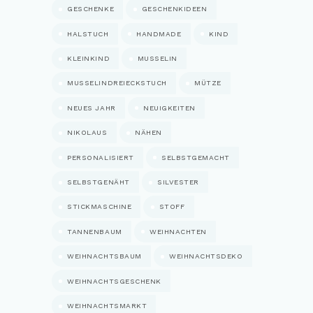
GESCHENKE
GESCHENKIDEEN
HALSTUCH
HANDMADE
KIND
KLEINKIND
MUSSELIN
MUSSELINDREIECKSTUCH
MÜTZE
NEUES JAHR
NEUIGKEITEN
NIKOLAUS
NÄHEN
PERSONALISIERT
SELBSTGEMACHT
SELBSTGENÄHT
SILVESTER
STICKMASCHINE
STOFF
TANNENBAUM
WEIHNACHTEN
WEIHNACHTSBAUM
WEIHNACHTSDEKO
WEIHNACHTSGESCHENK
WEIHNACHTSMARKT