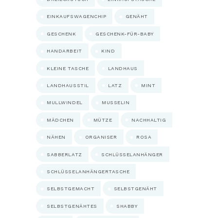
EINKAUFSWAGENCHIP
GENÄHT
GESCHENK
GESCHENK-FÜR-BABY
HANDARBEIT
KIND
KLEINE TASCHE
LANDHAUS
LANDHAUSSTIL
LATZ
MINT
MULLWINDEL
MUSSELIN
MÄDCHEN
MÜTZE
NACHHALTIG
NÄHEN
ORGANISER
ROSA
SABBERLATZ
SCHLÜSSELANHÄNGER
SCHLÜSSELANHÄNGERTASCHE
SELBSTGEMACHT
SELBSTGENÄHT
SELBSTGENÄHTES
SHABBY