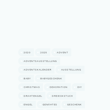
2020
2025
ADVENT
ADVENTSAUSSTELLUNG
ADVENTSKALENDER
AUSSTELLUNG
BABY
BABYGESCHENK
CHRISTMAS
DEKORATION
DIY
DRAHTENGEL
DREIECKSTUCH
ENGEL
GENÄHTES
GESCHENK