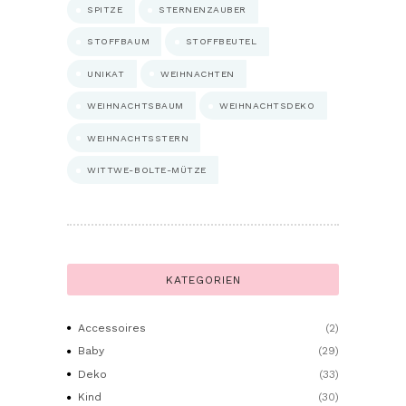
SPITZE
STERNENZAUBER
STOFFBAUM
STOFFBEUTEL
UNIKAT
WEIHNACHTEN
WEIHNACHTSBAUM
WEIHNACHTSDEKO
WEIHNACHTSSTERN
WITTWE-BOLTE-MÜTZE
KATEGORIEN
Accessoires
(2)
Baby
(29)
Deko
(33)
Kind
(30)