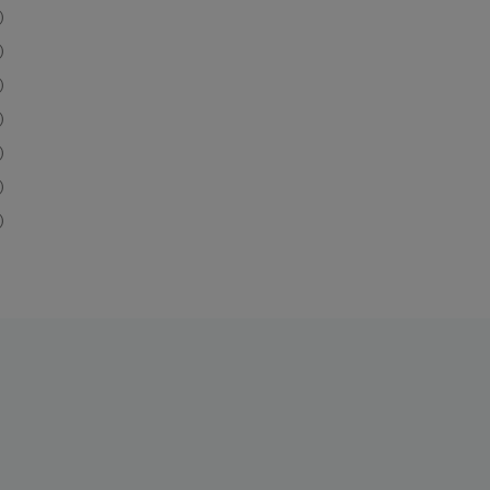
)
)
)
)
)
)
)