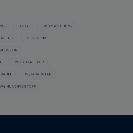
UNG
BABY
BABYGESCHENK
NÄHTES
GESCHENK
MUSSELIN
N
PERSONALISIERT
NBAUM
WEIHNACHTEN
WEIHNACHTSSTOFF