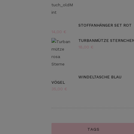
STOFFANHÄNGER SET ROT
14,00
€
TURBANMÜTZE STERNCHE
18,00
€
WINDELTASCHE BLAU
VÖGEL
35,00
€
TAGS