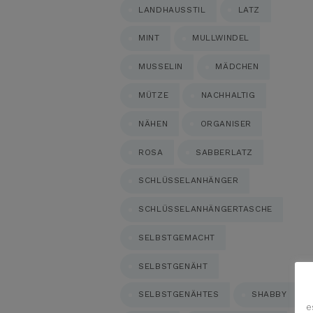
LANDHAUSSTIL
LATZ
MINT
MULLWINDEL
MUSSELIN
MÄDCHEN
MÜTZE
NACHHALTIG
NÄHEN
ORGANISER
ROSA
SABBERLATZ
SCHLÜSSELANHÄNGER
SCHLÜSSELANHÄNGERTASCHE
SELBSTGEMACHT
SELBSTGENÄHT
SELBSTGENÄHTES
SHABBY
e