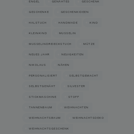
ENGEL
GENÄHTES
GESCHENK
GESCHENKE
GESCHENKIDEEN
HALSTUCH
HANDMADE
KIND
KLEINKIND
MUSSELIN
MUSSELINDREIECKSTUCH
MÜTZE
NEUES JAHR
NEUIGKEITEN
NIKOLAUS
NÄHEN
PERSONALISIERT
SELBSTGEMACHT
SELBSTGENÄHT
SILVESTER
STICKMASCHINE
STOFF
TANNENBAUM
WEIHNACHTEN
WEIHNACHTSBAUM
WEIHNACHTSDEKO
WEIHNACHTSGESCHENK