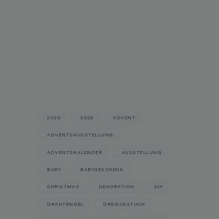
2020
2025
ADVENT
ADVENTSAUSSTELLUNG
ADVENTSKALENDER
AUSSTELLUNG
BABY
BABYGESCHENK
CHRISTMAS
DEKORATION
DIY
DRAHTENGEL
DREIECKSTUCH