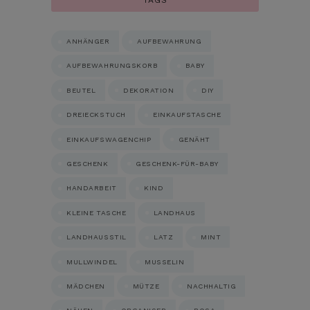
ANHÄNGER
AUFBEWAHRUNG
AUFBEWAHRUNGSKORB
BABY
BEUTEL
DEKORATION
DIY
DREIECKSTUCH
EINKAUFSTASCHE
EINKAUFSWAGENCHIP
GENÄHT
GESCHENK
GESCHENK-FÜR-BABY
HANDARBEIT
KIND
KLEINE TASCHE
LANDHAUS
LANDHAUSSTIL
LATZ
MINT
MULLWINDEL
MUSSELIN
MÄDCHEN
MÜTZE
NACHHALTIG