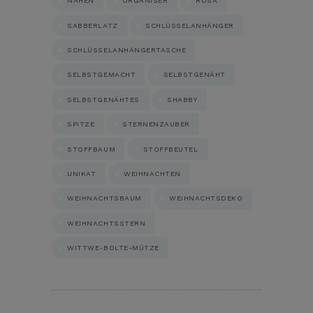
NÄHEN
ORGANISER
ROSA
SABBERLATZ
SCHLÜSSELANHÄNGER
SCHLÜSSELANHÄNGERTASCHE
SELBSTGEMACHT
SELBSTGENÄHT
SELBSTGENÄHTES
SHABBY
SPITZE
STERNENZAUBER
STOFFBAUM
STOFFBEUTEL
UNIKAT
WEIHNACHTEN
WEIHNACHTSBAUM
WEIHNACHTSDEKO
WEIHNACHTSSTERN
WITTWE-BOLTE-MÜTZE