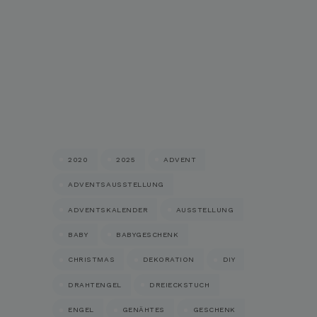
2020
2025
ADVENT
ADVENTSAUSSTELLUNG
ADVENTSKALENDER
AUSSTELLUNG
BABY
BABYGESCHENK
CHRISTMAS
DEKORATION
DIY
DRAHTENGEL
DREIECKSTUCH
ENGEL
GENÄHTES
GESCHENK