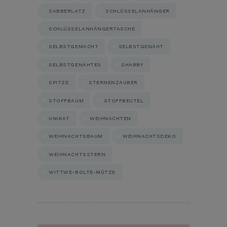
SABBERLATZ
SCHLÜSSELANHÄNGER
SCHLÜSSELANHÄNGERTASCHE
SELBSTGEMACHT
SELBSTGENÄHT
SELBSTGENÄHTES
SHABBY
SPITZE
STERNENZAUBER
STOFFBAUM
STOFFBEUTEL
UNIKAT
WEIHNACHTEN
WEIHNACHTSBAUM
WEIHNACHTSDEKO
WEIHNACHTSSTERN
WITTWE-BOLTE-MÜTZE