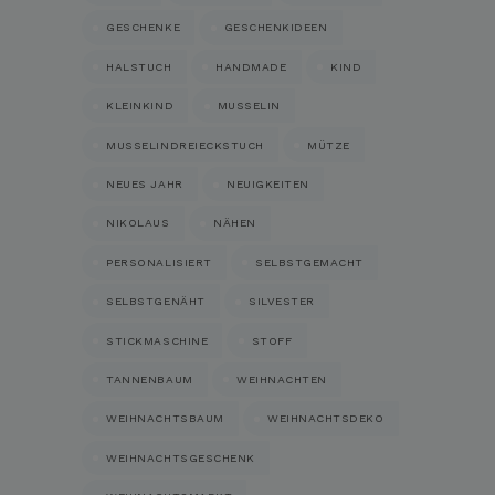
GESCHENKE
GESCHENKIDEEN
HALSTUCH
HANDMADE
KIND
KLEINKIND
MUSSELIN
MUSSELINDREIECKSTUCH
MÜTZE
NEUES JAHR
NEUIGKEITEN
NIKOLAUS
NÄHEN
PERSONALISIERT
SELBSTGEMACHT
SELBSTGENÄHT
SILVESTER
STICKMASCHINE
STOFF
TANNENBAUM
WEIHNACHTEN
WEIHNACHTSBAUM
WEIHNACHTSDEKO
WEIHNACHTSGESCHENK