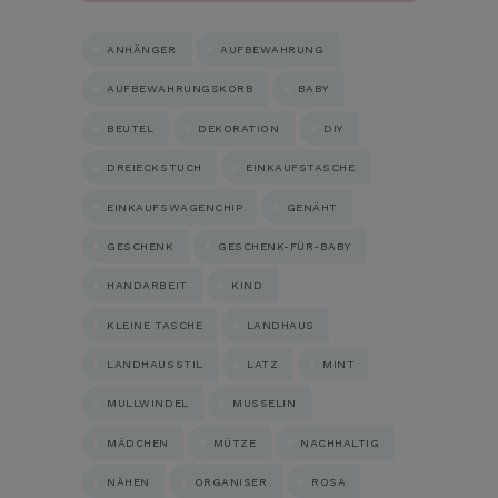
ANHÄNGER
AUFBEWAHRUNG
AUFBEWAHRUNGSKORB
BABY
BEUTEL
DEKORATION
DIY
DREIECKSTUCH
EINKAUFSTASCHE
EINKAUFSWAGENCHIP
GENÄHT
GESCHENK
GESCHENK-FÜR-BABY
HANDARBEIT
KIND
KLEINE TASCHE
LANDHAUS
LANDHAUSSTIL
LATZ
MINT
MULLWINDEL
MUSSELIN
MÄDCHEN
MÜTZE
NACHHALTIG
NÄHEN
ORGANISER
ROSA