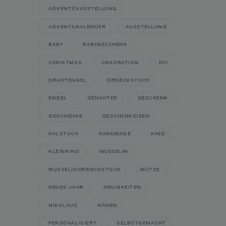
ADVENTSAUSSTELLUNG
ADVENTSKALENDER
AUSSTELLUNG
BABY
BABYGESCHENK
CHRISTMAS
DEKORATION
DIY
DRAHTENGEL
DREIECKSTUCH
ENGEL
GENÄHTES
GESCHENK
GESCHENKE
GESCHENKIDEEN
HALSTUCH
HANDMADE
KIND
KLEINKIND
MUSSELIN
MUSSELINDREIECKSTUCH
MÜTZE
NEUES JAHR
NEUIGKEITEN
NIKOLAUS
NÄHEN
PERSONALISIERT
SELBSTGEMACHT