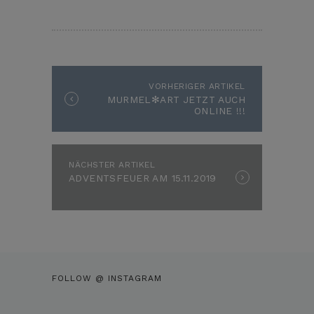
BEITRAGSNAVIGATION
VORHERIGER ARTIKEL
Vorheriger
MURMEL✻ART JETZT AUCH
Artikel:
ONLINE !!!
NÄCHSTER ARTIKEL
Nächster
ADVENTSFEUER AM 15.11.2019
Artikel:
FOLLOW @ INSTAGRAM