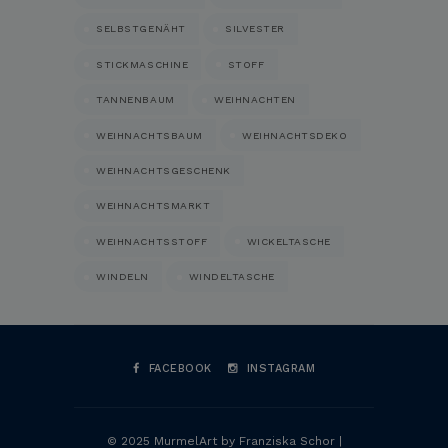
SELBSTGENÄHT
SILVESTER
STICKMASCHINE
STOFF
TANNENBAUM
WEIHNACHTEN
WEIHNACHTSBAUM
WEIHNACHTSDEKO
WEIHNACHTSGESCHENK
WEIHNACHTSMARKT
WEIHNACHTSSTOFF
WICKELTASCHE
WINDELN
WINDELTASCHE
FACEBOOK
INSTAGRAM
© 2025 MurmelArt by Franziska Schor |