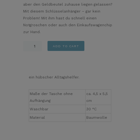
aber den Geldbeutel zuhause liegen gelassen?
Mit diesem Schlüsselanhänger – gar kein
Problem! Mit ihm hast du schnell einen
Notgroschen oder auch den Einkaufswagenchip
zur Hand.
Schlüsselanhänger
ADD TO CART
Blumen
Mint
quantity
ein hübscher Alltagshelfer.
Maße der Tasche ohne
ca. 4,5 x 5,5
Aufhängung
cm
Waschbar
30 °C
Material
Baumwolle