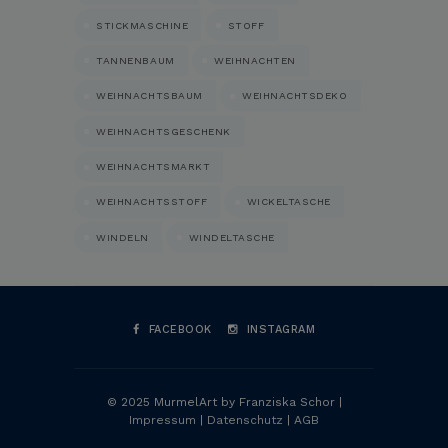
STICKMASCHINE
STOFF
TANNENBAUM
WEIHNACHTEN
WEIHNACHTSBAUM
WEIHNACHTSDEKO
WEIHNACHTSGESCHENK
WEIHNACHTSMARKT
WEIHNACHTSSTOFF
WICKELTASCHE
WINDELN
WINDELTASCHE
FACEBOOK
INSTAGRAM
© 2025 MurmelArt by Franziska Schor |
Impressum
|
Datenschutz
|
AGB