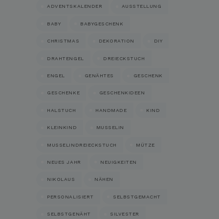
ADVENTSKALENDER
AUSSTELLUNG
BABY
BABYGESCHENK
CHRISTMAS
DEKORATION
DIY
DRAHTENGEL
DREIECKSTUCH
ENGEL
GENÄHTES
GESCHENK
GESCHENKE
GESCHENKIDEEN
HALSTUCH
HANDMADE
KIND
KLEINKIND
MUSSELIN
MUSSELINDREIECKSTUCH
MÜTZE
NEUES JAHR
NEUIGKEITEN
NIKOLAUS
NÄHEN
PERSONALISIERT
SELBSTGEMACHT
SELBSTGENÄHT
SILVESTER