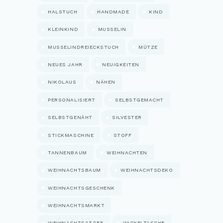
HALSTUCH
HANDMADE
KIND
KLEINKIND
MUSSELIN
MUSSELINDREIECKSTUCH
MÜTZE
NEUES JAHR
NEUIGKEITEN
NIKOLAUS
NÄHEN
PERSONALISIERT
SELBSTGEMACHT
SELBSTGENÄHT
SILVESTER
STICKMASCHINE
STOFF
TANNENBAUM
WEIHNACHTEN
WEIHNACHTSBAUM
WEIHNACHTSDEKO
WEIHNACHTSGESCHENK
WEIHNACHTSMARKT
WEIHNACHTSSTOFF
WICKELTASCHE