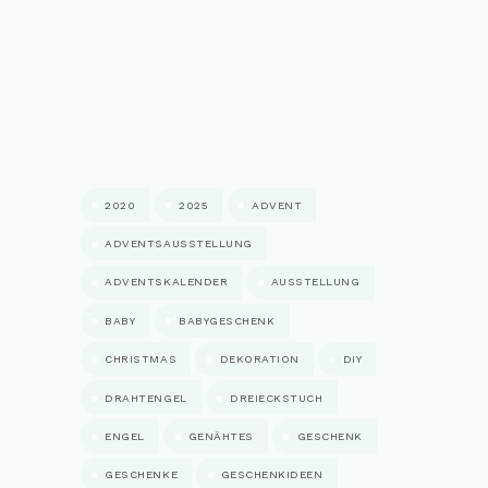
2020
2025
ADVENT
ADVENTSAUSSTELLUNG
ADVENTSKALENDER
AUSSTELLUNG
BABY
BABYGESCHENK
CHRISTMAS
DEKORATION
DIY
DRAHTENGEL
DREIECKSTUCH
ENGEL
GENÄHTES
GESCHENK
GESCHENKE
GESCHENKIDEEN