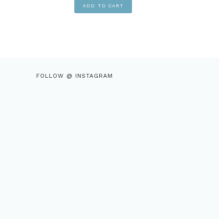
Stoffanhänger
ADD TO CART
Set
Rot
quantity
FOLLOW @ INSTAGRAM