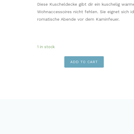
Diese Kuscheldecke gibt dir ein kuschelig warm
Wohnaccessoires nicht fehlen. Sie eignet sich id
romatische Abende vor dem Kaminfeuer.
1 in stock
Kuscheldecke
ADD TO CART
Anthrazit
quantity